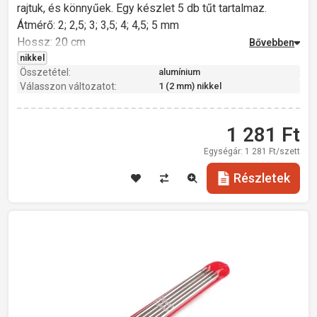
rajtuk, és könnyűek. Egy készlet 5 db tűt tartalmaz.
Átmérő: 2; 2,5; 3; 3,5; 4; 4,5; 5 mm
Hossz: 20 cm
Súly: 18 g
nikkel
Összetétel:
alumínium
Válasszon változatot:
1 (2 mm) nikkel
1 281
Ft
Egységár:
1 281
Ft/szett
Részletek