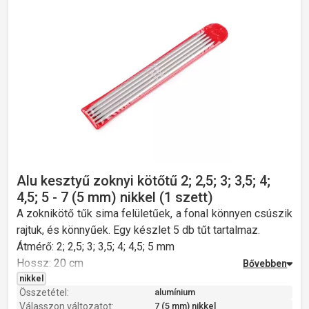
Alu kesztyű zoknyi kötőtű 2; 2,5; 3; 3,5; 4;
4,5; 5 - 7 (5 mm) nikkel (1 szett)
A zoknikötő tűk sima felületűek, a fonal könnyen csúszik
rajtuk, és könnyűek. Egy készlet 5 db tűt tartalmaz.
Átmérő: 2; 2,5; 3; 3,5; 4; 4,5; 5 mm
Hossz: 20 cm
Súly: 18 g
nikkel
Összetétel:
alumínium
Válasszon változatot:
7 (5 mm) nikkel