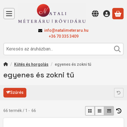
A 
info@natalimeteraru.hu
+36 70 335 3409
Kötés és horgolás
egyenes és zokni tű
egyenes és zokni tű
Szűrés
Összes termék a kategóriában
66
termék
1
66