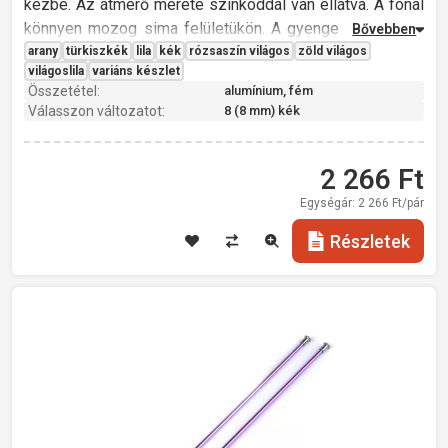
kézbe. Az átmérő mérete színkóddal van ellátva. A fonal
könnyen mozog sima felületükön. A gyenge tűk vékony
fonalhoz alkalmasak, a nagyobb számú tűk, éppen
arany
türkiszkék
lila
kék
rózsaszín világos
zöld világos
világoslila
variáns készlet
ellenkezőleg, a vastagabb fonalhoz és anyaghoz.
Összetétel:
alumínium, fém
Átmérő: 3; 3,5; 4; 4,5; 5; 5,5; 6; 8; 9; 10 mm
Válasszon változatot:
8 (8 mm) kék
Hossz: 35 cm
Üreges
Könnyű
2 266
Ft
Egységár:
2 266
Ft/pár
Részletek