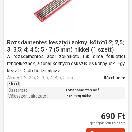
Rozsdamentes kesztyű zoknyi kötőtű 2; 2,5;
3; 3,5; 4; 4,5; 5 - 7 (5 mm) nikkel (1 szett)
A rozsdamentes acél zoknikötő tűk sima felülettel
rendelkeznek, a fonal könnyen csúszik és könnyűek. Egy
készlet 5 db tűt tartalmaz.
Átmérő: 2; 2,5; 3; 3,5; 4; 4,5; 5 mm
Hossz: 20 cm
nikkel
Összetétel:
rozsdamentes acél
Súly: 22 g
Válasszon változatot:
7 (5 mm) nikkel
rozsdamentes acél
690
Ft
Egységár:
690
Ft/szett