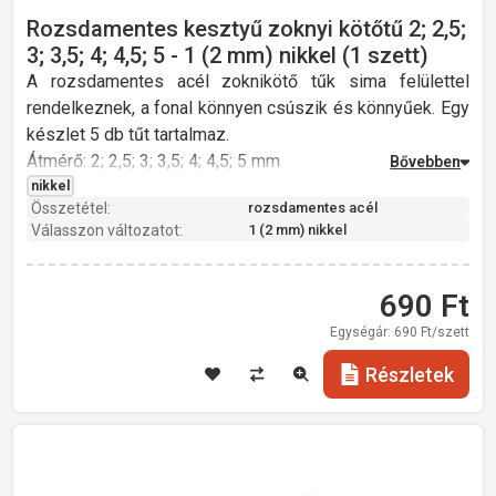
Rozsdamentes kesztyű zoknyi kötőtű 2; 2,5;
3; 3,5; 4; 4,5; 5 - 1 (2 mm) nikkel (1 szett)
A rozsdamentes acél zoknikötő tűk sima felülettel
rendelkeznek, a fonal könnyen csúszik és könnyűek. Egy
készlet 5 db tűt tartalmaz.
Átmérő: 2; 2,5; 3; 3,5; 4; 4,5; 5 mm
Hossz: 20 cm
nikkel
Összetétel:
rozsdamentes acél
Súly: 22 g
Válasszon változatot:
1 (2 mm) nikkel
rozsdamentes acél
690
Ft
Egységár:
690
Ft/szett
Részletek