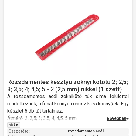
Rozsdamentes kesztyű zoknyi kötőtű 2; 2,5;
3; 3,5; 4; 4,5; 5 - 2 (2,5 mm) nikkel (1 szett)
A rozsdamentes acél zoknikötő tűk sima felülettel
rendelkeznek, a fonal könnyen csúszik és könnyűek. Egy
készlet 5 db tűt tartalmaz.
Átmérő: 2; 2,5; 3; 3,5; 4; 4,5; 5 mm
Hossz: 20 cm
nikkel
Összetétel:
rozsdamentes acél
Súly: 22 g