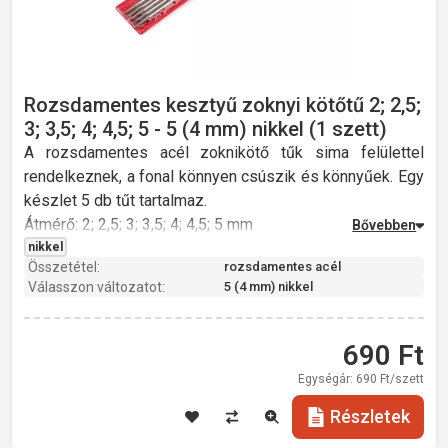
Rozsdamentes kesztyű zoknyi kötőtű 2; 2,5;
3; 3,5; 4; 4,5; 5 - 5 (4 mm) nikkel (1 szett)
A rozsdamentes acél zoknikötő tűk sima felülettel
rendelkeznek, a fonal könnyen csúszik és könnyűek. Egy
készlet 5 db tűt tartalmaz.
Átmérő: 2; 2,5; 3; 3,5; 4; 4,5; 5 mm
Hossz: 20 cm
nikkel
Összetétel:
rozsdamentes acél
Súly: 22 g
Válasszon változatot:
5 (4 mm) nikkel
rozsdamentes acél
690
Ft
Egységár:
690
Ft/szett
Részletek