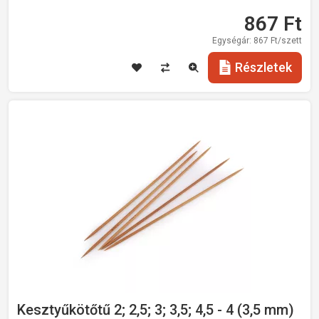
867
Ft
Egységár:
867
Ft/szett
Részletek
Kesztyűkötőtű 2; 2,5; 3; 3,5; 4,5 - 4 (3,5 mm)