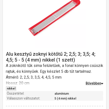
Alu kesztyű zoknyi kötőtű 2; 2,5; 3; 3,5; 4;
4,5; 5 - 5 (4 mm) nikkel (1 szett)
A zoknikötő tűk sima felületűek, a fonal könnyen csúszik
rajtuk, és könnyűek. Egy készlet 5 db tűt tartalmaz.
Átmérő: 2; 2,5; 3; 3,5; 4; 4,5; 5 mm
Hossz: 20 cm
Súly: 18 g
nikkel
Összetétel:
alumínium
Válasszon változatot:
5 (4 mm) nikkel