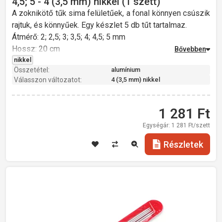
4,5; 5 - 4 (3,5 mm) nikkel (1 szett)
A zoknikötő tűk sima felületűek, a fonal könnyen csúszik
rajtuk, és könnyűek. Egy készlet 5 db tűt tartalmaz.
Átmérő: 2; 2,5; 3; 3,5; 4; 4,5; 5 mm
Hossz: 20 cm
Súly: 18 g
nikkel
Összetétel:
alumínium
Válasszon változatot:
4 (3,5 mm) nikkel
1 281
Ft
Egységár:
1 281
Ft/szett
Részletek