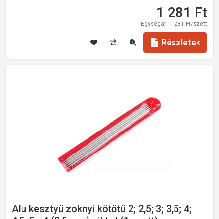
1 281
Ft
Egységár:
1 281
Ft/szett
Részletek
Alu kesztyű zoknyi kötőtű 2; 2,5; 3; 3,5; 4;