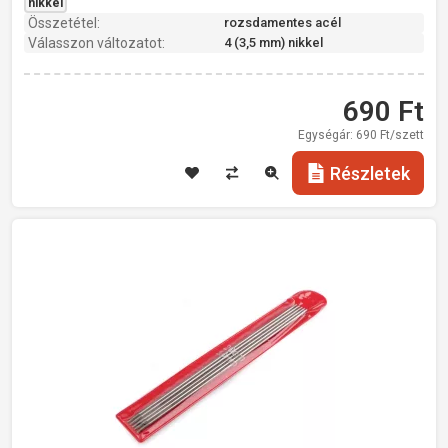
Hossz: 20 cm
nikkel
Összetétel:
rozsdamentes acél
Súly: 22 g
Válasszon változatot:
4 (3,5 mm) nikkel
rozsdamentes acél
690
Ft
Egységár:
690
Ft/szett
Részletek