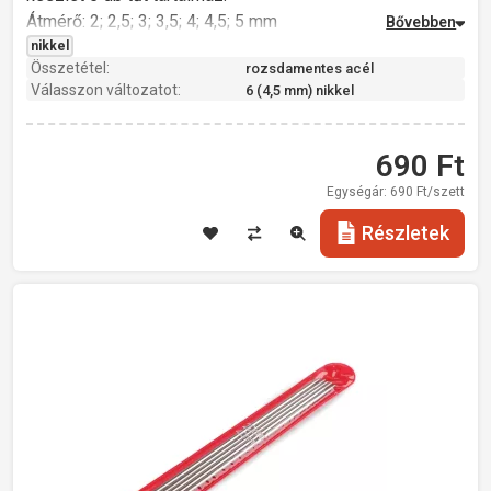
Átmérő: 2; 2,5; 3; 3,5; 4; 4,5; 5 mm
Hossz: 20 cm
nikkel
Összetétel:
rozsdamentes acél
Súly: 22 g
Válasszon változatot:
6 (4,5 mm) nikkel
rozsdamentes acél
690
Ft
Egységár:
690
Ft/szett
Részletek