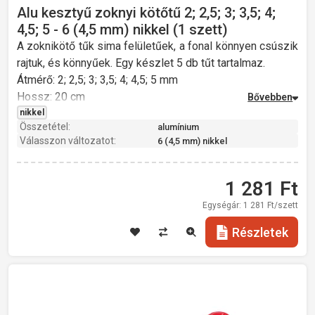
Alu kesztyű zoknyi kötőtű 2; 2,5; 3; 3,5; 4;
4,5; 5 - 6 (4,5 mm) nikkel (1 szett)
A zoknikötő tűk sima felületűek, a fonal könnyen csúszik
rajtuk, és könnyűek. Egy készlet 5 db tűt tartalmaz.
Átmérő: 2; 2,5; 3; 3,5; 4; 4,5; 5 mm
Hossz: 20 cm
Súly: 18 g
nikkel
Összetétel:
alumínium
Válasszon változatot:
6 (4,5 mm) nikkel
1 281
Ft
Egységár:
1 281
Ft/szett
Részletek