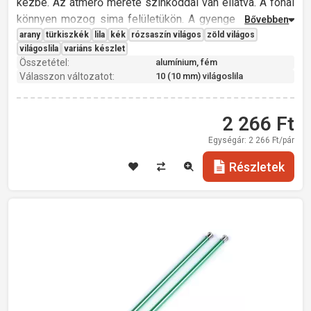
kézbe. Az átmérő mérete színkóddal van ellátva. A fonal
könnyen mozog sima felületükön. A gyenge tűk vékony
fonalhoz alkalmasak, a nagyobb számú tűk, éppen
arany
türkiszkék
lila
kék
rózsaszín világos
zöld világos
világoslila
variáns készlet
ellenkezőleg, a vastagabb fonalhoz és anyaghoz.
Összetétel:
alumínium, fém
Átmérő: 3; 3,5; 4; 4,5; 5; 5,5; 6; 8; 9; 10 mm
Válasszon változatot:
10 (10 mm) világoslila
Hossz: 35 cm
Üreges
Könnyű
2 266
Ft
Egységár:
2 266
Ft/pár
Részletek