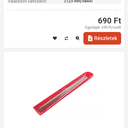
Válasszon változatot:
2 (2,5 mm) nikkel
rozsdamentes acél
690
Ft
Egységár:
690
Ft/szett
Részletek