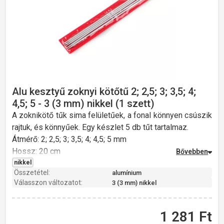
Alu kesztyű zoknyi kötőtű 2; 2,5; 3; 3,5; 4;
4,5; 5 - 3 (3 mm) nikkel (1 szett)
A zoknikötő tűk sima felületűek, a fonal könnyen csúszik
rajtuk, és könnyűek. Egy készlet 5 db tűt tartalmaz.
Átmérő: 2; 2,5; 3; 3,5; 4; 4,5; 5 mm
Hossz: 20 cm
Súly: 18 g
nikkel
Összetétel:
alumínium
Válasszon változatot:
3 (3 mm) nikkel
1 281
Ft