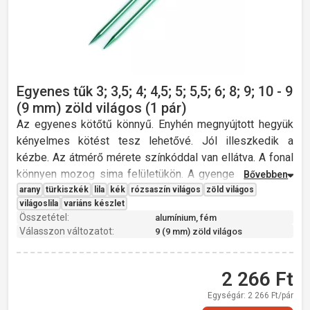
Egyenes tűk 3; 3,5; 4; 4,5; 5; 5,5; 6; 8; 9; 10 - 9
(9 mm) zöld világos (1 pár)
Az egyenes kötőtű könnyű. Enyhén megnyújtott hegyük
kényelmes kötést tesz lehetővé. Jól illeszkedik a
kézbe. Az átmérő mérete színkóddal van ellátva. A fonal
könnyen mozog sima felületükön. A gyenge tűk vékony
fonalhoz alkalmasak, a nagyobb számú tűk, éppen
arany
türkiszkék
lila
kék
rózsaszín világos
zöld világos
világoslila
variáns készlet
ellenkezőleg, a vastagabb fonalhoz és anyaghoz.
Összetétel:
alumínium, fém
Átmérő: 3; 3,5; 4; 4,5; 5; 5,5; 6; 8; 9; 10 mm
Válasszon változatot:
9 (9 mm) zöld világos
Hossz: 35 cm
Üreges
Könnyű
2 266
Ft
Egységár:
2 266
Ft/pár