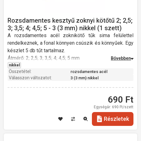
Rozsdamentes kesztyű zoknyi kötőtű 2; 2,5;
3; 3,5; 4; 4,5; 5 - 3 (3 mm) nikkel (1 szett)
A rozsdamentes acél zoknikötő tűk sima felülettel
rendelkeznek, a fonal könnyen csúszik és könnyűek. Egy
készlet 5 db tűt tartalmaz.
Átmérő: 2; 2,5; 3; 3,5; 4; 4,5; 5 mm
Hossz: 20 cm
nikkel
Összetétel:
rozsdamentes acél
Súly: 22 g
Válasszon változatot:
3 (3 mm) nikkel
rozsdamentes acél
690
Ft
Egységár:
690
Ft/szett
Részletek